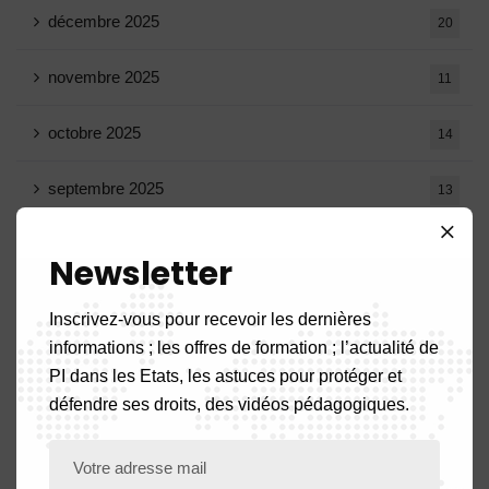
décembre 2025
20
novembre 2025
11
octobre 2025
14
septembre 2025
13
août 2025
14
Newsletter
juillet 2025
16
Inscrivez-vous pour recevoir les dernières
informations ; les offres de formation ; l’actualité de
juin 2025
13
PI dans les Etats, les astuces pour protéger et
défendre ses droits, des vidéos pédagogiques.
mai 2025
16
avril 2025
20