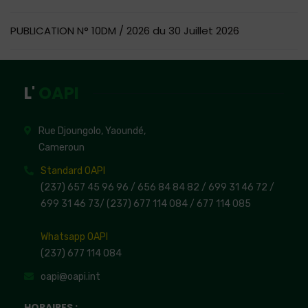
PUBLICATION N° 10DM / 2026 du 30 Juillet 2026
L'
OAPI
Rue Djoungolo, Yaoundé,
Cameroun
Standard OAPI
(237) 657 45 96 96 /
656 84 84 82
/ 699 31 46 72
/
699 31 46 73
/
(237) 677 114 084 /
677 114 085
Whatsapp OAPI
(237) 677 114 084
oapi@oapi.int
HORAIRES :