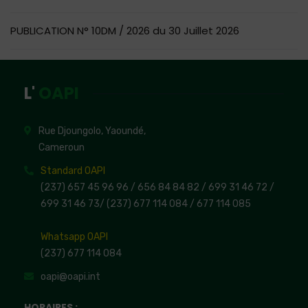
PUBLICATION N° 10DM / 2026 du 30 Juillet 2026
L'
OAPI
Rue Djoungolo, Yaoundé,
Cameroun
Standard OAPI
(237) 657 45 96 96 /
656 84 84 82
/ 699 31 46 72
/
699 31 46 73
/
(237) 677 114 084 /
677 114 085
Whatsapp OAPI
(237) 677 114 084
oapi@oapi.int
HORAIRES :