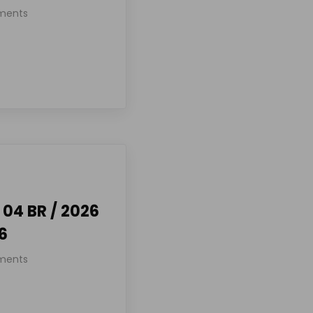
ments
04 BR / 2026
26
ments