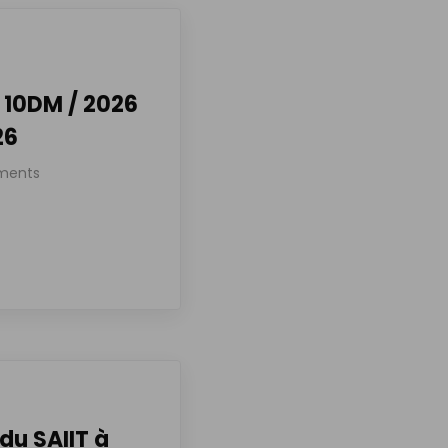
 10DM / 2026
26
ments
du SAIIT à