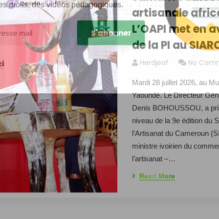
es droits, des vidéos pédagogiques.
artisanale africa
L’OAPI met en av
de la PI au SIAR
Herdjeaf
No Com
i
Mardi 28 juillet 2026, au M
Yaoundé. Le Directeur Gén
Denis BOHOUSSOU, a pris 
niveau de la 9e édition du S
l’Artisanat du Cameroun (
ministre ivoirien du commerc
l’artisanat –…
Read More