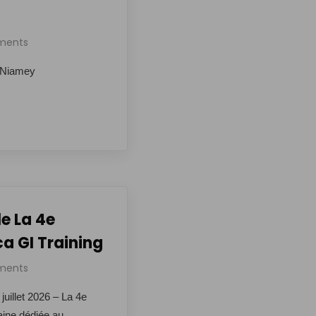
ments
à Niamey
le La 4e
ca GI Training
ments
 juillet 2026 – La 4e
caine dédiée au