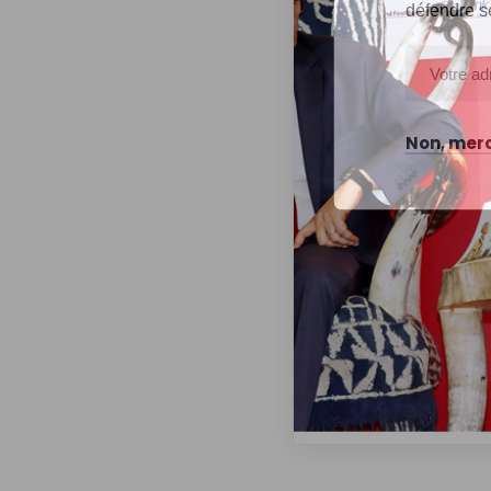
défendre s
Non, merc