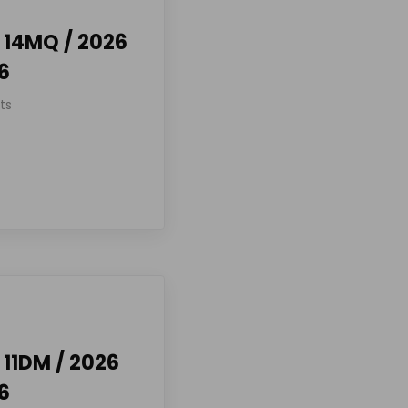
 14MQ / 2026
26
ts
 11DM / 2026
26