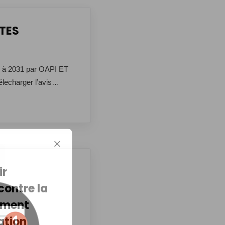
TES
 2031 par OAPI ET
Télecharger l’avis…
ir
contre la
mment
ation