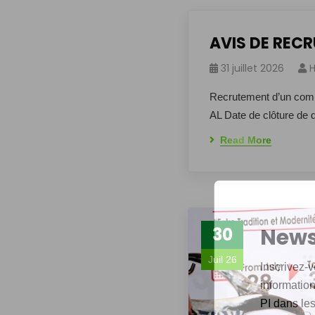
AVIS DE REC
31 juillet 2026
H
Recrutement d’un 
AL Date de clôture de d
Read More
News
30
Juil 26
Inscrivez-v
informations
PI dans les