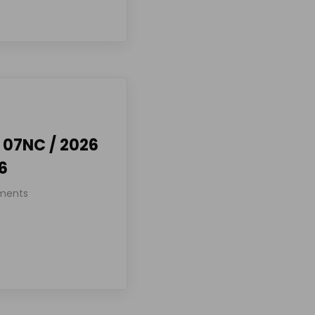
 07NC / 2026
26
ments