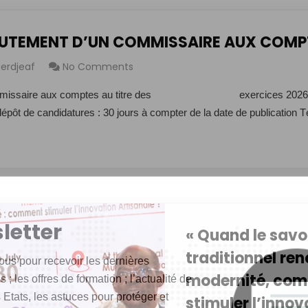
RUTEMENT D’UN COMMISSAIRE AUX COMP
erdjeaf
No Comments
commissaire aux comptes au titre des exercices 2026 à
épôt de candidatures : 30 jours à compter de la date de publication 
letter
« Quand le savo
traditionnel ren
ous pour recevoir les dernières
modernité, co
 ; les offres de formation ; l’actualité de
 Etats, les astuces pour protéger et
stimuler l’innov