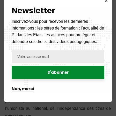
judiciaire.
Newsletter
Cette obligation générale est assortie de règles
Inscrivez-vous pour recevoir les dernières
spécifiques sur :
informations ; les offres de formation ; l’actualité de
PI dans les Etats, les astuces pour protéger et
les procédures et mesures correctives civiles et
défendre ses droits, des vidéos pédagogiques.
administratives ;
les mesures provisoires ;
les mesures à la frontière ;
les procédures pénales.
[1] Acronyme de l’Organisation Mondiale de la Propriété
Non, merci
Intellectuelle dont le siège est à Genève en Suisse.
[2] Il s’agit du droit de priorité, de l’assimilation de
l’unioniste au national, de l’indépendance des titres de