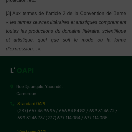
protection, etc.
[3] Aux termes de l’article 2 de la Convention de Berne
«
les termes œuvres littéraires et artistiques comprennent
toutes les productions du domaine littéraire, scientifique
et artistique, quel que soit le mode ou la forme
d’expression…
».
L'
OAPI
Rue Djoungolo, Yaoundé,
Cameroun
Standard OAPI
(237) 657 45 96 96 /
656 84 84 82
/ 699 31 46 72
/
699 31 46 73
/
(237) 677 114 084 /
677 114 085