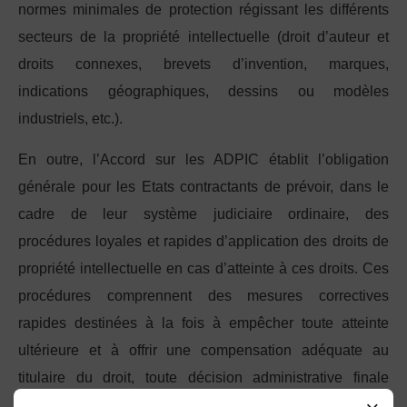
normes minimales de protection régissant les différents
secteurs de la propriété intellectuelle (droit d’auteur et
droits connexes, brevets d’invention, marques,
indications géographiques, dessins ou modèles
industriels, etc.).
En outre, l’Accord sur les ADPIC établit l’obligation
générale pour les Etats contractants de prévoir, dans le
cadre de leur système judiciaire ordinaire, des
procédures loyales et rapides d’application des droits de
propriété intellectuelle en cas d’atteinte à ces droits. Ces
procédures comprennent des mesures correctives
rapides destinées à la fois à empêcher toute atteinte
ultérieure et à offrir une compensation adéquate au
titulaire du droit, toute décision administrative finale
devant pouvoir faire l’objet d’une révision par une autorité