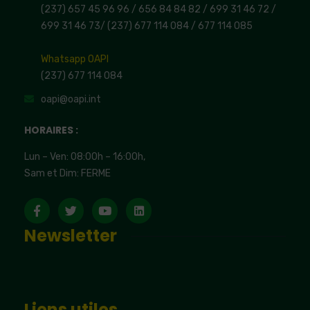
(237) 657 45 96 96 /
656 84 84 82
/ 699 31 46 72
/
699 31 46 73
/
(237) 677 114 084 /
677 114 085
Whatsapp OAPI
(237) 677 114 084
oapi@oapi.int
HORAIRES :
Lun – Ven: 08:00h – 16:00h,
Sam et Dim: FERME
Newsletter
Liens utiles