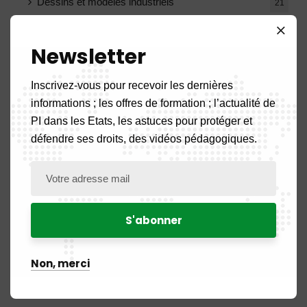
Dessins et modèles industriels
21
Indications géographiques
4
Newsletter
Marques des produits et de services
37
Inscrivez-vous pour recevoir les dernières
informations ; les offres de formation ; l’actualité de
Noms commerciaux
17
PI dans les Etats, les astuces pour protéger et
défendre ses droits, des vidéos pédagogiques.
Obtentions végétales
3
Décisions Comission Supérieure de Recours
18
Décisions oppositions
1
Formation
2
Non, merci
Marques Radiées
1