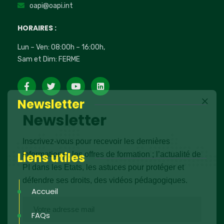
oapi@oapi.int
HORAIRES :
Lun – Ven: 08:00h – 16:00h,
Sam et Dim: FERME
Newsletter
Newsletter
Inscrivez-vous pour recevoir les dernières
Liens utiles
informations ; les offres de formation ; l’actualité de
PI dans les Etats, les astuces pour protéger et
défendre ses droits, des vidéos pédagogiques.
Accueil
FAQs