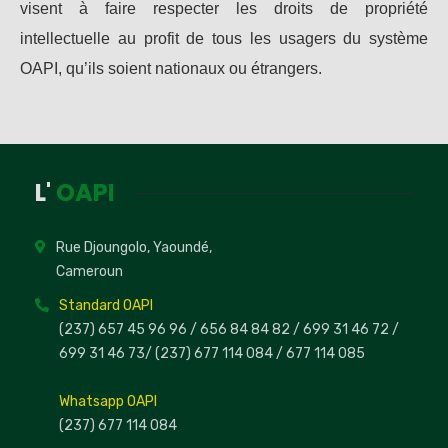
visent à faire respecter les droits de propriété
intellectuelle au profit de tous les usagers du système
OAPI, qu’ils soient nationaux ou étrangers.
L'
OAPI
Rue Djoungolo, Yaoundé,
Cameroun
Standard OAPI
(237) 657 45 96 96 /
656 84 84 82
/ 699 31 46 72
/
699 31 46 73
/
(237) 677 114 084 /
677 114 085
Whatsapp OAPI
(237) 677 114 084