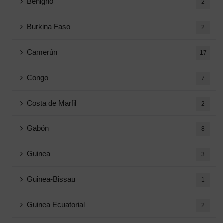
Benigno
2
Burkina Faso
2
Camerún
17
Congo
7
Costa de Marfil
2
Gabón
8
Guinea
3
Guinea-Bissau
1
Guinea Ecuatorial
2