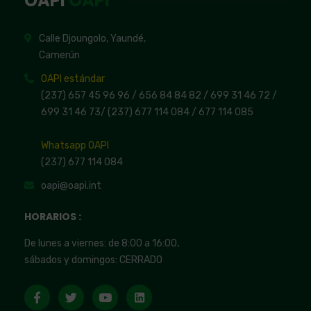
OAPI
OAPI
Calle Djoungolo, Yaundé,
Camerún
OAPI estándar
(237) 657 45 96 96 /
656 84 84 82
/ 699 31 46 72
/
699 31 46 73
/
(237) 677 114 084 /
677 114 085
Whatsapp OAPI
(237) 677 114 084
oapi@oapi.int
HORARIOS :
De lunes a viernes: de 8:00 a 16:00,
sábados y domingos: CERRADO