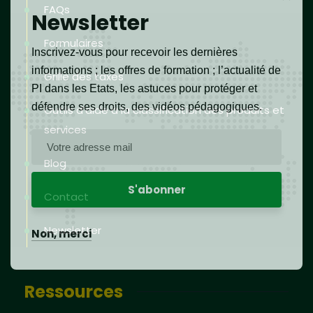
FAQs
Newsletter
Formulaires
Inscrivez-vous pour recevoir les dernières
informations ; les offres de formation ; l’actualité de
Grille des taxes
PI dans les Etats, les astuces pour protéger et
défendre ses droits, des vidéos pédagogiques.
Outils d’aide à la classification des produits et
services
Blog
Contact
Newsletter
Non, merci
Ressources