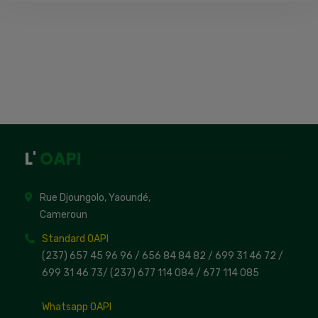
L'
OAPI
Rue Djoungolo, Yaoundé,
Cameroun
Standard OAPI
(237) 657 45 96 96 /
656 84 84 82
/ 699 31 46 72
/
699 31 46 73
/
(237) 677 114 084 /
677 114 085
Whatsapp OAPI