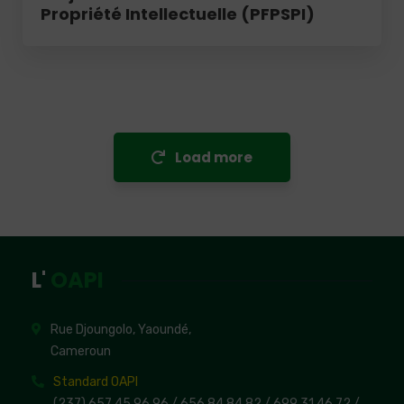
Propriété Intellectuelle (PFPSPI)
Load more
L'
OAPI
Rue Djoungolo, Yaoundé,
Cameroun
Standard OAPI
(237) 657 45 96 96 /
656 84 84 82
/ 699 31 46 72
/