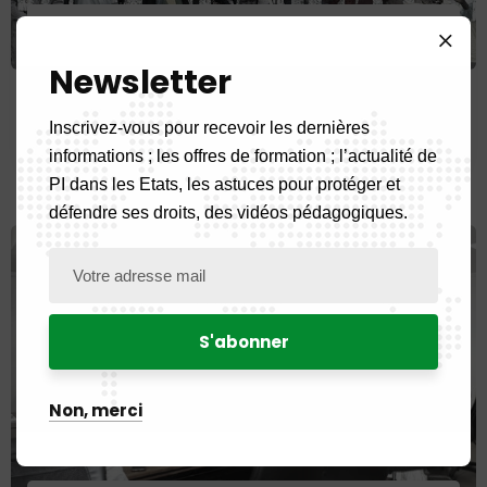
3 juillet 2026
Herdjeaf
L’OAPI consacre 39 nouveaux experts
Newsletter
en propriété intellectuelle à l’issue de
la 16ᵉ édition du Master en PI
Inscrivez-vous pour recevoir les dernières
informations ; les offres de formation ; l’actualité de
PI dans les Etats, les astuces pour protéger et
défendre ses droits, des vidéos pédagogiques.
Non, merci