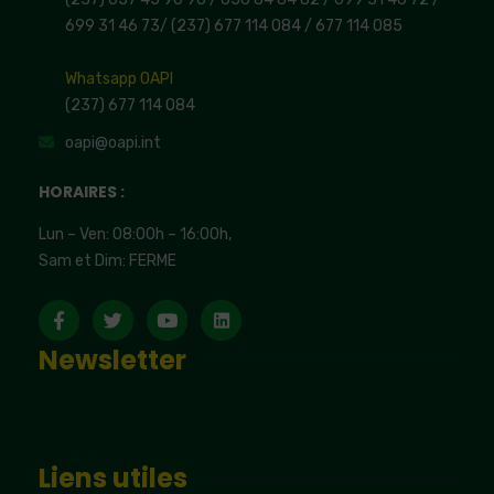
699 31 46 73
/
(237) 677 114 084 /
677 114 085
Whatsapp OAPI
(237) 677 114 084
oapi@oapi.int
HORAIRES :
Lun – Ven: 08:00h – 16:00h,
Sam et Dim: FERME
Newsletter
Liens utiles