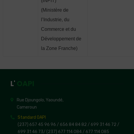
(INPIT)
(Ministère de
l’Industrie, du
Commerce et du
Développement de
la Zone Franche)
L'
OAPI
Rue Djoungolo, Yaoundé,
Cameroun
Standard OAPI
(237) 657 45 96 96 /
656 84 84 82
/ 699 31 46 72
/
699 31 46 73
/
(237) 677 114 084 /
677 114 085