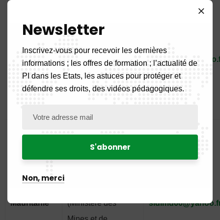
CENTRE MALIEN
Newsletter
DE PROMOTION
DE LA PROPRIETE
Inscrivez-vous pour recevoir les dernières
Mali
INDUSTRIELLE(
moulayee@yahoo.f
informations ; les offres de formation ; l’actualité de
CEMAPI ) (Ministère
PI dans les Etats, les astuces pour protéger et
défendre ses droits, des vidéos pédagogiques.
de l’Industrie et du
Commerce)
DIRECTION DE
Non, merci
L’INDUSTRIE
Mauritanie
(Ministère des
sidimd66@yahoo.f
Mines et de