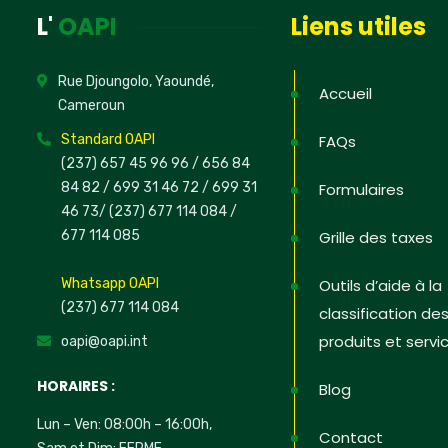
L'
OAPI
Liens utiles
Rue Djoungolo, Yaoundé,
Accueil
Cameroun
Standard OAPI
FAQs
(237) 657 45 96 96 /
656 84
84 82
/ 699 31 46 72
/ 699 31
Formulaires
46 73
/
(237) 677 114 084 /
677 114 085
Grille des taxes
Whatsapp OAPI
Outils d’aide à la
(237) 677 114 084
classification de
produits et servi
oapi@oapi.int
HORAIRES :
Blog
Lun – Ven: 08:00h – 16:00h,
Contact