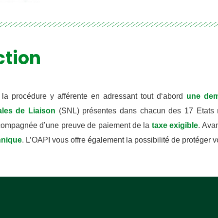
ous pour recevoir les dernières
 ; les offres de formation ; l’actualité de
 Etats, les astuces pour protéger et
es droits, des vidéos pédagogiques.
ction
 la procédure y afférente en adressant tout d‘abord
une de
i
ales de Liaison
(SNL) présentes dans chacun des 17 Etats 
ccompagnée d’une preuve de paiement de la
taxe exigible
. Ava
hnique
. L’OAPI vous offre également la possibilité de protéger 