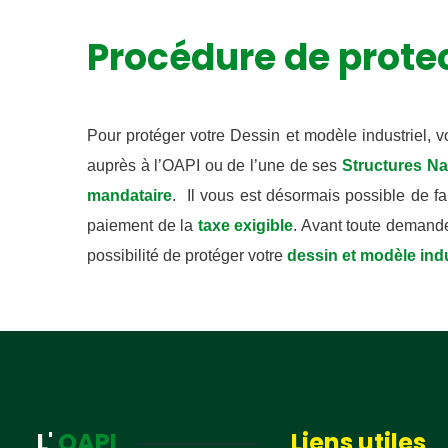
informations
Procédure de prote
PI dans les
défendre s
Pour protéger votre Dessin et modèle industriel, 
auprès à l’OAPI ou de l’une de ses
Structures Na
Non, merc
mandataire
. Il vous est désormais possible de f
paiement de la
taxe exigible
. Avant toute demand
possibilité de protéger votre
dessin et modèle indu
L'
OAPI
Liens utiles