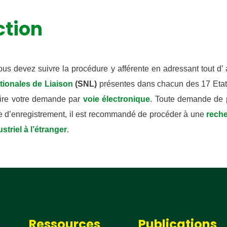
 ; les offres de formation ; l’actualité de
ction
 Etats, les astuces pour protéger et
es droits, des vidéos pédagogiques.
vous devez suivre la procédure y afférente en adressant tout d
tionales de Liaison
(SNL)
présentes dans chacun des 17 Etat
i
aire votre demande par
voie électronique
. Toute demande de 
e d’enregistrement, il est recommandé de procéder à une
reche
striel à l’étranger
.
Ressources
Publications