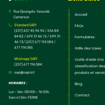
Rue Djoungolo, Yaoundé,
Accueil
Cameroun
Standard OAPI
FAQs
(237) 657 45 96 96 /
656 84
84 82
/ 699 31 46 72
/ 699 31
Formulaires
46 73
/
(237) 677 114 084 /
677 114 085
Grille des taxes
Whatsapp OAPI
Outils d’aide à la
(237) 677 114 084
classification de
produits et servi
oapi@oapi.int
HORAIRES :
Blog
Lun – Ven: 08:00h – 16:00h,
Contact
Sam et Dim: FERME