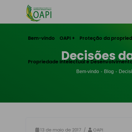
Bem-vindo
OAPI
Proteção da propried
Decisões da
Propriedade Intelectual e Desenvolviment
Bem-vindo
Blog
Decis
13 de maio de 2017
OAPI