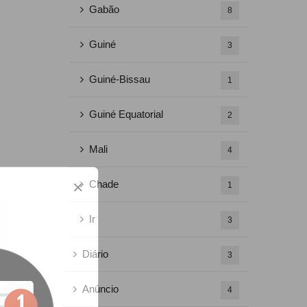
Gabão
8
Guiné
3
Guiné-Bissau
1
Guiné Equatorial
2
Mali
4
Chade
1
Ir
3
Diário
3
Anúncio
4