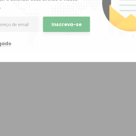
.
igado