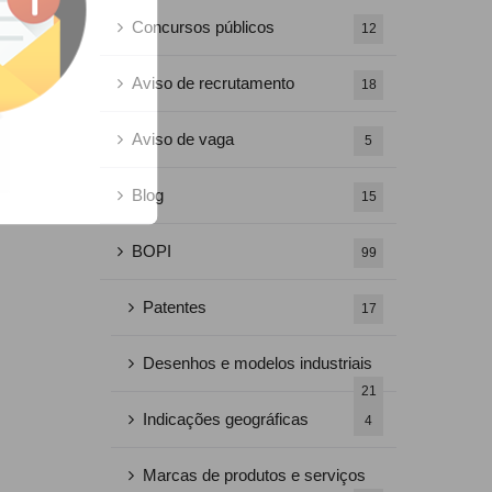
Concursos públicos
12
Aviso de recrutamento
18
Aviso de vaga
5
Blog
15
BOPI
99
Patentes
17
Desenhos e modelos industriais
21
Indicações geográficas
4
Marcas de produtos e serviços