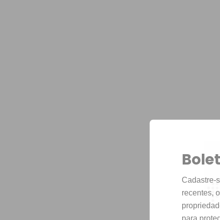
Bole
Cadastre-s
recentes, o
propriedad
para proteg