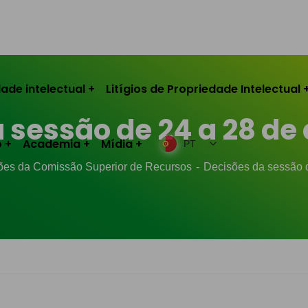
ade intelectual
Litígios de Propriedade Intelectual
 sessão de 24 a 28 de a
o
Academia
Mídia
PT
ões da Comissão Superior de Recursos
Decisões da sessão d