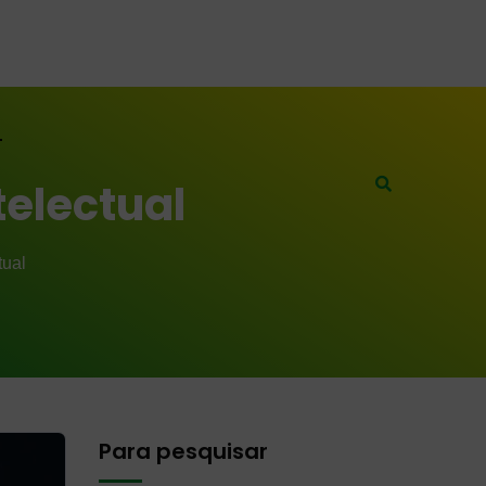
telectual
tual
Para pesquisar