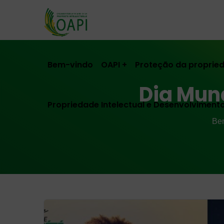
Bem-vindo
OAPI
Proteção da propried
Dia Mund
Propriedade Intelectual e Desenvolviment
Be