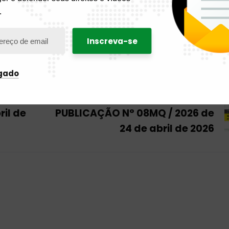
.
igado
Próxima
ril de
PUBLICAÇÃO N° 08MQ / 2026 de
24 de abril de 2026