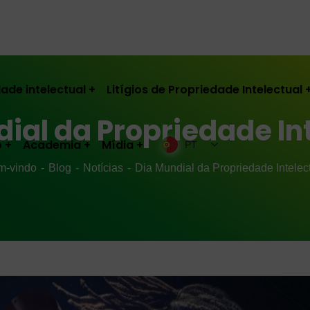
ade intelectual
Litígios de Propriedade Intelectual
ial da Propriedade In
o
Academia
Mídia
PT
m-vindo
Blog
Notícias
Dia Mundial da Propriedade Intelec