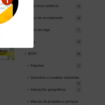
Concursos públicos
12
Aviso de recrutamento
18
Aviso de vaga
5
Blog
15
BOPI
99
Patentes
17
Desenhos e modelos industriais
21
Indicações geográficas
4
Marcas de produtos e serviços