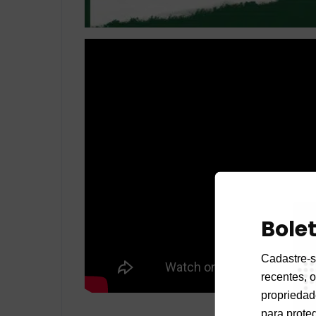
Bole
Cadastre-s
recentes, o
propriedad
para proteg