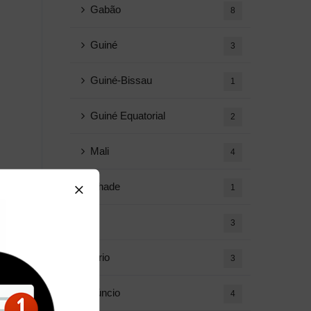
Gabão
8
Guiné
3
Guiné-Bissau
1
Guiné Equatorial
2
Mali
4
Chade
1
Ir
3
Diário
3
Anúncio
4