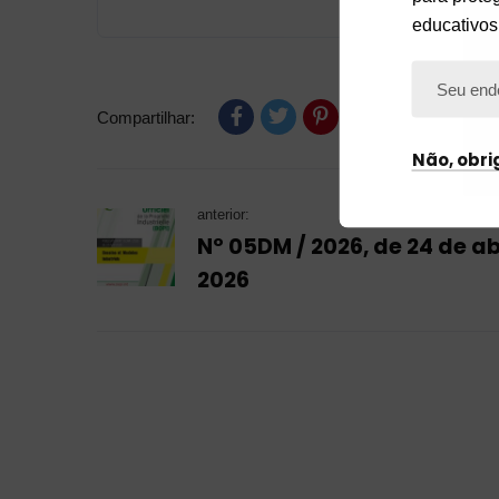
educativos
Compartilhar:
Não, obr
anterior:
Nº 05DM / 2026, de 24 de ab
2026