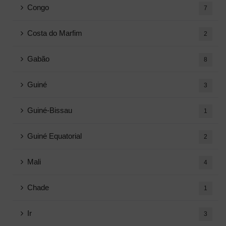
Congo
7
Costa do Marfim
2
Gabão
8
Guiné
3
Guiné-Bissau
1
Guiné Equatorial
2
Mali
4
Chade
1
Ir
3