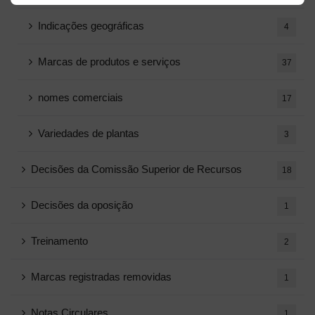
Indicações geográficas
4
Marcas de produtos e serviços
37
nomes comerciais
17
Variedades de plantas
3
Decisões da Comissão Superior de Recursos
18
Decisões da oposição
1
Treinamento
2
Marcas registradas removidas
1
Notas Circulares
1