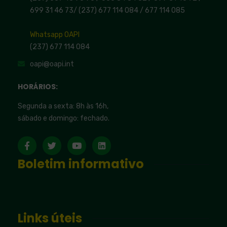
699 31 46 73
/
(237) 677 114 084 /
677 114 085
Whatsapp OAPI
(237) 677 114 084
oapi@oapi.int
HORÁRIOS:
Segunda a sexta: 8h às 16h,
sábado e domingo: fechado.
Boletim informativo
Links úteis