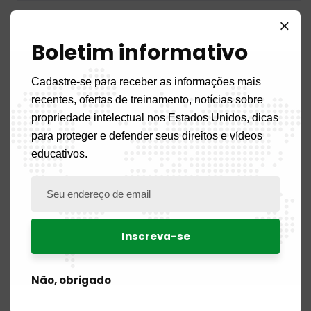
Diário
3
Boletim informativo
Anúncio
4
Cadastre-se para receber as informações mais
Concursos públicos
12
recentes, ofertas de treinamento, notícias sobre
propriedade intelectual nos Estados Unidos, dicas
Aviso de recrutamento
18
para proteger e defender seus direitos e vídeos
educativos.
Aviso de vaga
5
Blog
15
BOPI
99
Patentes
17
Não, obrigado
Desenhos e modelos industriais
21