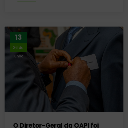
13
26 de
junho
O Diretor-Geral da OAPI foi