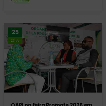
Leia mais
25
26 de
junho
OAPI na feira Promote 2026 em