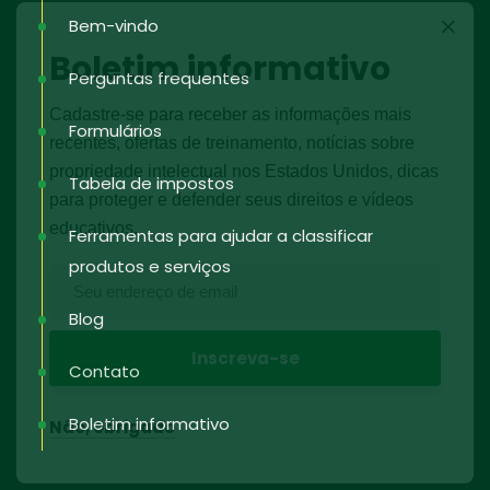
Bem-vindo
Boletim informativo
Perguntas frequentes
Cadastre-se para receber as informações mais
Formulários
recentes, ofertas de treinamento, notícias sobre
propriedade intelectual nos Estados Unidos, dicas
Tabela de impostos
para proteger e defender seus direitos e vídeos
educativos.
Ferramentas para ajudar a classificar
produtos e serviços
Blog
Contato
Boletim informativo
Não, obrigado