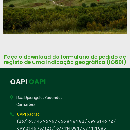
Faça o download do formulário de pedido de
registo de uma indicação geográfica (IG601)
OAPI
OAPI
Rua Djoungolo, Yaoundé,
Camarões
OAPI padrão
(237) 657 45 96 96 /
656 84 84 82
/ 699 31 46 72
/
699 31 46 73
/
(237) 677 114 084 /
677 114 085