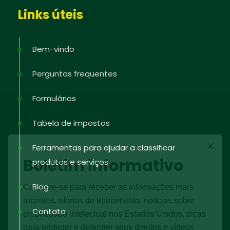
Links úteis
Bem-vindo
Perguntas frequentes
Formulários
Tabela de impostos
Ferramentas para ajudar a classificar
Boletim informativo
produtos e serviços
Blog
Cadastre-se para receber as informações mais
recentes, ofertas de treinamento, notícias sobre
Contato
propriedade intelectual nos Estados Unidos, dicas
para proteger e defender seus direitos e vídeos