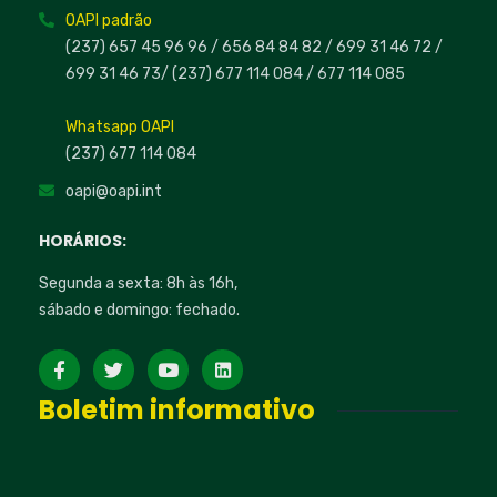
OAPI padrão
(237) 657 45 96 96 /
656 84 84 82
/ 699 31 46 72
/
699 31 46 73
/
(237) 677 114 084 /
677 114 085
Whatsapp OAPI
(237) 677 114 084
oapi@oapi.int
HORÁRIOS:
Segunda a sexta: 8h às 16h,
sábado e domingo: fechado.
Boletim informativo