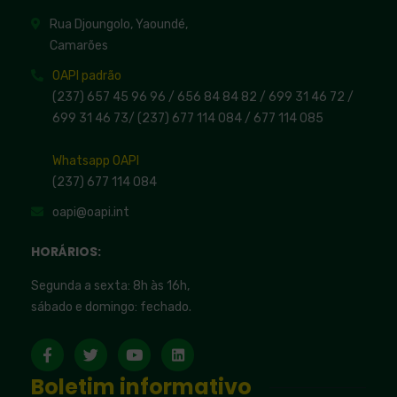
Rua Djoungolo, Yaoundé,
Camarões
OAPI padrão
(237) 657 45 96 96 /
656 84 84 82
/ 699 31 46 72
/
699 31 46 73
/
(237) 677 114 084 /
677 114 085
Whatsapp OAPI
(237) 677 114 084
oapi@oapi.int
HORÁRIOS:
Segunda a sexta: 8h às 16h,
sábado e domingo: fechado.
Boletim informativo