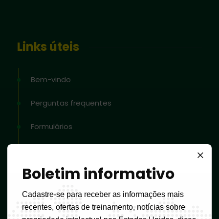
Links úteis
Bem-vindo
Perguntas frequentes
Formulários
Tabela de impostos
Boletim informativo
Ferramentas para ajudar a classificar
produtos e serviços
Cadastre-se para receber as informações mais
recentes, ofertas de treinamento, notícias sobre
Blog