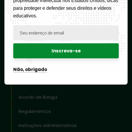
propriedade intelectual nos Estados Unidos, dicas
para proteger e defender seus direitos e vídeos
Contato
educativos.
Boletim informativo
Recursos
Atas da OAPI
Não, obrigado
tratados internacionais
Acordo de Bangui
Regulamentos
Instruções administrativas