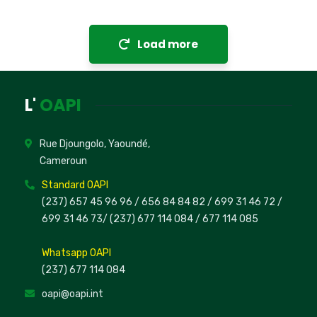
Load more
L'
OAPI
Rue Djoungolo, Yaoundé,
Cameroun
Standard OAPI
(237) 657 45 96 96 /
656 84 84 82
/ 699 31 46 72
/
699 31 46 73
/
(237) 677 114 084 /
677 114 085
Whatsapp OAPI
(237) 677 114 084
oapi@oapi.int