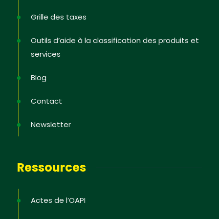
Grille des taxes
Outils d’aide à la classification des produits et
services
Blog
Contact
Newsletter
Newsletter
Inscrivez-vous pour recevoir les dernières
informations ; les offres de formation ; l’actualité de
PI dans les Etats, les astuces pour protéger et
Ressources
défendre ses droits, des vidéos pédagogiques.
Actes de l’OAPI