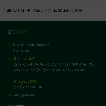
PUBLICATION N° 10DM / 2026 du 30 Juillet 2026
L'
OAPI
Rue Djoungolo, Yaoundé,
Cameroun
Standard OAPI
(237) 657 45 96 96 /
656 84 84 82
/ 699 31 46 72
/
699 31 46 73
/
(237) 677 114 084 /
677 114 085
Whatsapp OAPI
(237) 677 114 084
oapi@oapi.int
HORAIRES :