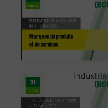
Août 26
31
Juil 26