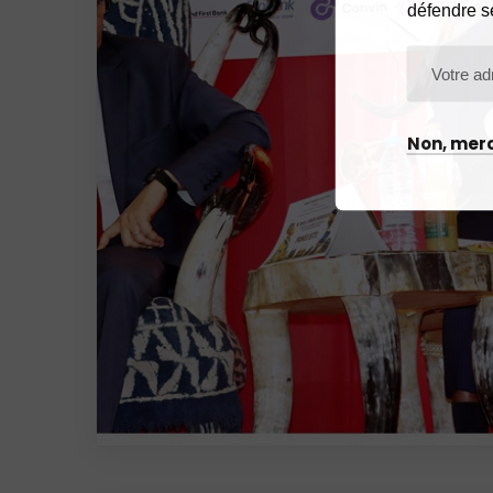
défendre s
Non, merc