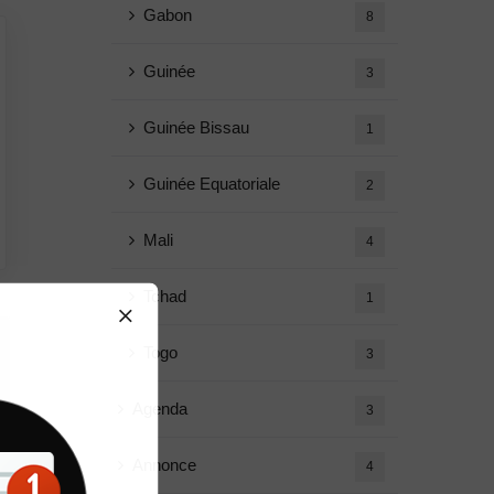
Gabon
8
Guinée
3
Guinée Bissau
1
Guinée Equatoriale
2
Mali
4
Tchad
1
Togo
3
Agenda
3
Annonce
4