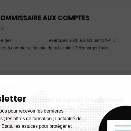
 COMMISSAIRE AUX COMPTES
ts
s au titre des exercices 2026 à 2031 par OAPI ET
ours à compter de la date de publication Télecharger l’avis…
letter
« Quand le savoir traditionnel
rencontre la modernité,
ous pour recevoir les dernières
comment stimuler
 ; les offres de formation ; l’actualité de
 Etats, les astuces pour protéger et
l’innovation artisanale