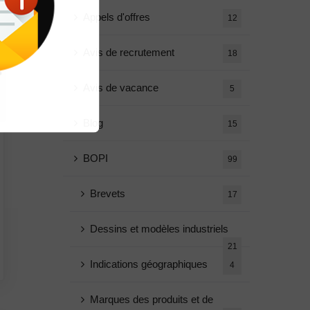
Appels d'offres
12
Avis de recrutement
18
Avis de vacance
5
Blog
15
BOPI
99
Brevets
17
Dessins et modèles industriels
21
Indications géographiques
4
Marques des produits et de