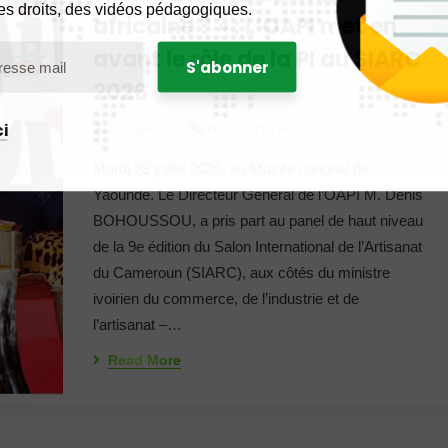
es droits, des vidéos pédagogiques.
africaine ? » : L’OAPI met en
avant le rôle de la PI au SIARC
2026
Herdjeaf
No Comments
i
Mardi 28 juillet 2026, au Musée national de
Yaoundé. Le Directeur Général de l’OAPI M. Denis
BOHOUSSOU, a pris part au panel de haut niveau
de la 9e édition du Salon International de l’Artisanat
du Cameroun (SIARC), aux côtés du ministre
ivoirien du commerce, de l’industrie et de
l’artisanat –…
Read More