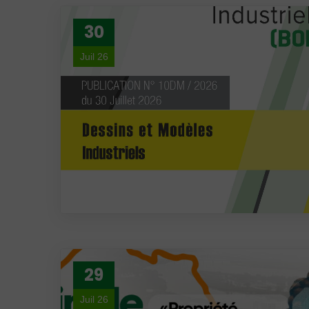
30
Juil 26
29
Juil 26