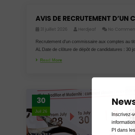
AVIS DE RECRUTEMENT D’UN
31 juillet 2026
Herdjeaf
No Commen
Recrutement d’un commissaire aux compte
AL Date de clôture de dépôt de candidatures : 30 j
Read More
News
30
Juil 26
Inscrivez-v
informations
PI dans les