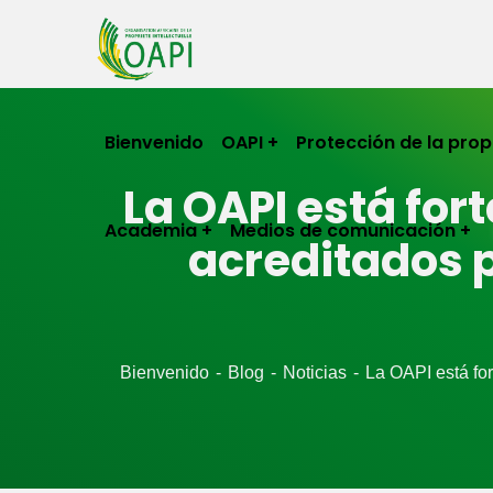
Bienvenido
OAPI
Protección de la prop
La OAPI está for
Academia
Medios de comunicación
acreditados p
Bienvenido
Blog
Noticias
La OAPI está for