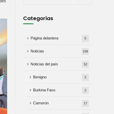
ades
Categorías
Página delantera
5
Noticias
108
Noticias del país
52
Benigno
2
Burkina Faso
2
Camerún
17