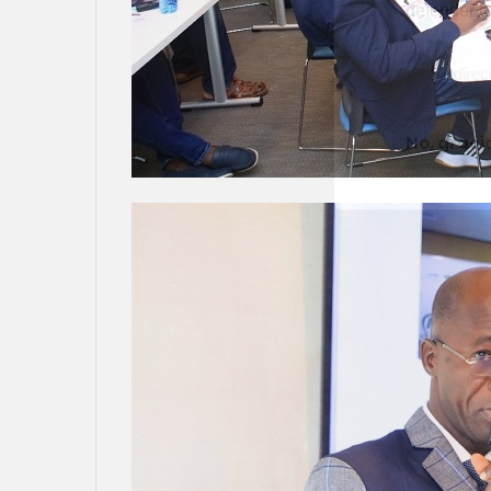
defender t
No, graci