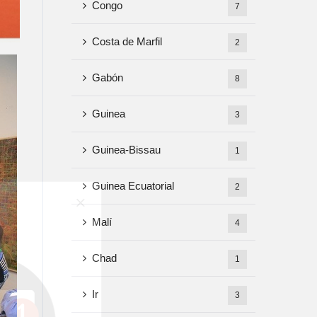
Congo
7
Costa de Marfil
2
Gabón
8
Guinea
3
Guinea-Bissau
1
Guinea Ecuatorial
2
Malí
4
Chad
1
Ir
3