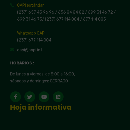
OAPI estándar
(237) 657 45 96 96 /
656 84 84 82
/ 699 31 46 72
/
699 31 46 73
/
(237) 677 114 084 /
677 114 085
Whatsapp OAPI
(237) 677 114 084
oapi@oapi.int
HORARIOS :
De lunes a viernes: de 8:00 a 16:00,
sábados y domingos: CERRADO
Hoja informativa