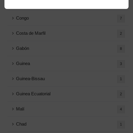
Camerún
17
Congo
7
Costa de Marfil
2
Gabón
8
Guinea
3
Guinea-Bissau
1
Guinea Ecuatorial
2
Malí
4
Chad
1