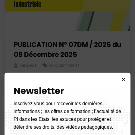
PUBLICATION N° 07DM / 2025 du
09 Décembre 2025
Herdjeaf
No Comments
Read More
Newsletter
Inscrivez-vous pour recevoir les dernières
informations ; les offres de formation ; l’actualité de
1
…
10
11
12
…
29
PI dans les Etats, les astuces pour protéger et
défendre ses droits, des vidéos pédagogiques.