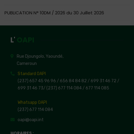
PUBLICATION N° 10DM / 2026 du 30 Juillet 2026
L'
OAPI
Rue Djoungolo, Yaoundé,
Cameroun
Standard OAPI
(237) 657 45 96 96 /
656 84 84 82
/ 699 31 46 72
/
699 31 46 73
/
(237) 677 114 084 /
677 114 085
Whatsapp OAPI
(237) 677 114 084
oapi@oapi.int
HORAIRES :