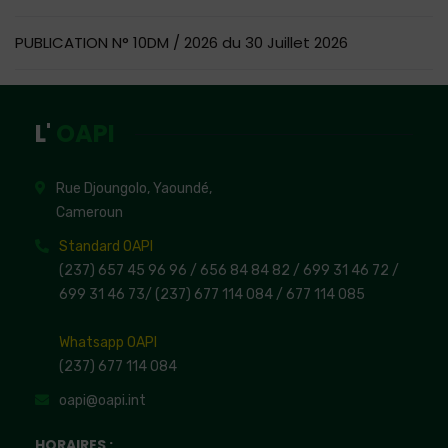
PUBLICATION N° 10DM / 2026 du 30 Juillet 2026
L'
OAPI
Rue Djoungolo, Yaoundé,
Cameroun
Standard OAPI
(237) 657 45 96 96 /
656 84 84 82
/ 699 31 46 72
/
699 31 46 73
/
(237) 677 114 084 /
677 114 085
Whatsapp OAPI
(237) 677 114 084
oapi@oapi.int
HORAIRES :