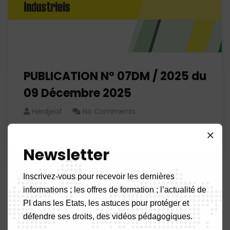
PUBLICATION N° 07DM / 2025 du
09 Décembre 2025
Herdjeaf
No Comments
Read More
Newsletter
Inscrivez-vous pour recevoir les dernières
informations ; les offres de formation ; l’actualité de
1
…
10
11
12
…
29
PI dans les Etats, les astuces pour protéger et
défendre ses droits, des vidéos pédagogiques.