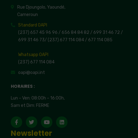
Rue Djoungolo, Yaoundé,
Cameroun
Standard OAPI
(237) 657 45 96 96 /
656 84 84 82
/ 699 31 46 72
/
699 31 46 73
/
(237) 677 114 084 /
677 114 085
Whatsapp OAPI
(237) 677 114 084
oapi@oapi.int
HORAIRES :
Lun – Ven: 08:00h – 16:00h,
Sam et Dim: FERME
Newsletter