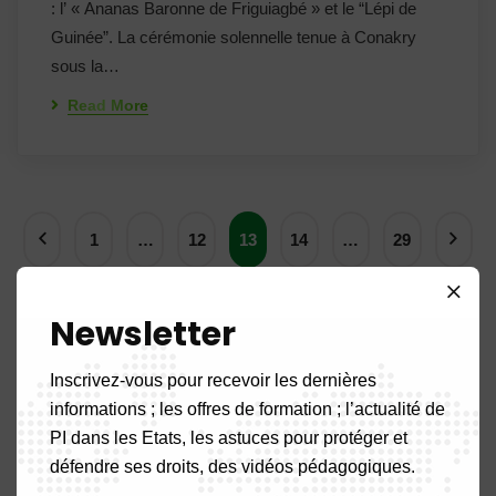
: l’ « Ananas Baronne de Friguiagbé » et le “Lépi de
Guinée”. La cérémonie solennelle tenue à Conakry
sous la…
Read More
1
…
12
13
14
…
29
Newsletter
Rechercher
Inscrivez-vous pour recevoir les dernières
informations ; les offres de formation ; l’actualité de
PI dans les Etats, les astuces pour protéger et
défendre ses droits, des vidéos pédagogiques.