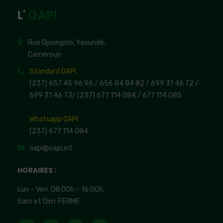
L'
OAPI
Rue Djoungolo, Yaoundé,
Cameroun
Standard OAPI
(237) 657 45 96 96 /
656 84 84 82
/ 699 31 46 72
/
699 31 46 73
/
(237) 677 114 084 /
677 114 085
Whatsapp OAPI
(237) 677 114 084
oapi@oapi.int
HORAIRES :
Lun – Ven: 08:00h – 16:00h,
Sam et Dim: FERME