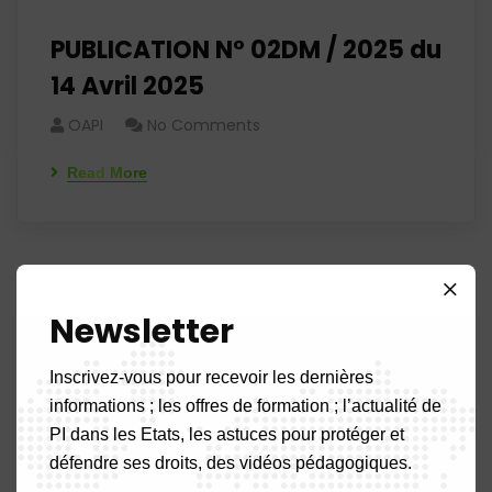
PUBLICATION N° 02DM / 2025 du
14 Avril 2025
OAPI
No Comments
Read More
1
…
21
22
23
…
29
Newsletter
Inscrivez-vous pour recevoir les dernières
informations ; les offres de formation ; l’actualité de
Rechercher
PI dans les Etats, les astuces pour protéger et
défendre ses droits, des vidéos pédagogiques.