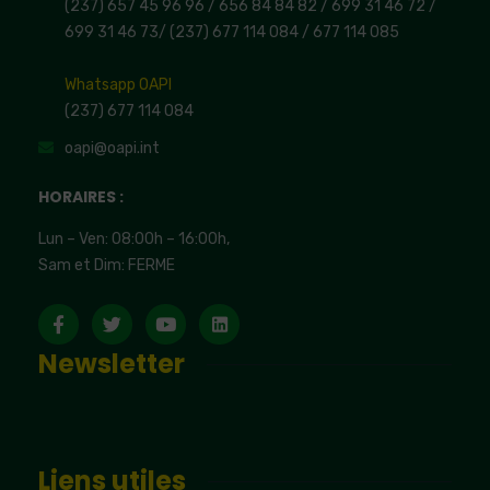
(237) 657 45 96 96 /
656 84 84 82
/ 699 31 46 72
/
699 31 46 73
/
(237) 677 114 084 /
677 114 085
Whatsapp OAPI
(237) 677 114 084
oapi@oapi.int
HORAIRES :
Lun – Ven: 08:00h – 16:00h,
Sam et Dim: FERME
Newsletter
Liens utiles