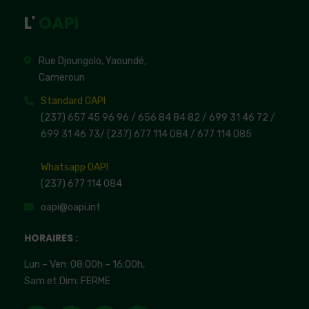
L'
OAPI
Rue Djoungolo, Yaoundé,
Cameroun
Standard OAPI
(237) 657 45 96 96 /
656 84 84 82
/ 699 31 46 72
/
699 31 46 73
/
(237) 677 114 084 /
677 114 085
Whatsapp OAPI
(237) 677 114 084
oapi@oapi.int
HORAIRES :
Lun – Ven: 08:00h – 16:00h,
Sam et Dim: FERME