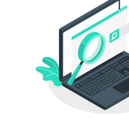
News
Inscrivez-v
informations
PI dans les
défendre s