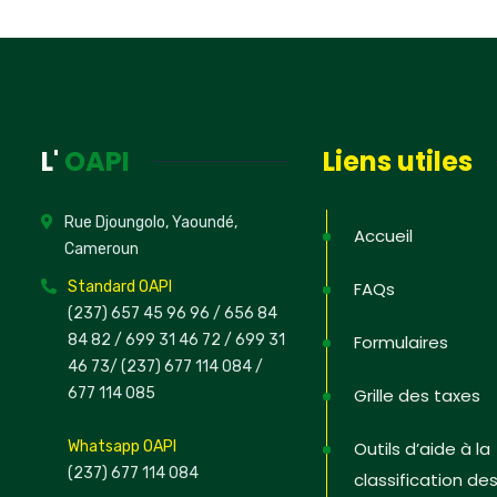
Non, merc
L'
OAPI
Liens utiles
Rue Djoungolo, Yaoundé,
Accueil
Cameroun
Standard OAPI
FAQs
(237) 657 45 96 96 /
656 84
84 82
/ 699 31 46 72
/ 699 31
Formulaires
46 73
/
(237) 677 114 084 /
677 114 085
Grille des taxes
Whatsapp OAPI
Outils d’aide à la
(237) 677 114 084
classification de