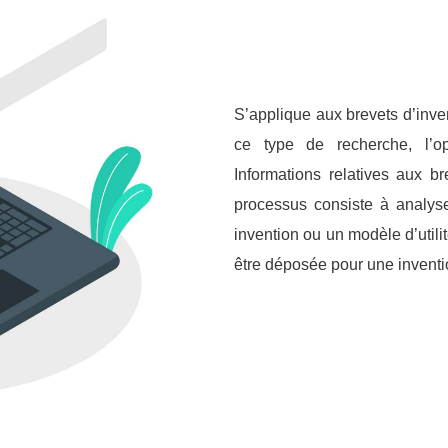
S’applique aux brevets d’invent
ce type de recherche, l’o
Informations relatives aux b
processus consiste à analyse
invention ou un modèle d’util
letter
être déposée pour une inventio
ous pour recevoir les dernières
 ; les offres de formation ; l’actualité de
 Etats, les astuces pour protéger et
es droits, des vidéos pédagogiques.