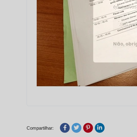
educativos
Não, obr
Compartilhar: