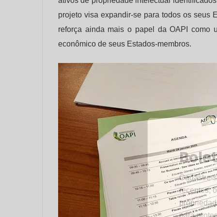
ativos de propriedade intelectual identificad
projeto visa expandir-se para todos os seus 
reforça ainda mais o papel da OAPI como u
econômico de seus Estados-membros.
Bole
Cadastre-s
recentes, o
propriedad
para proteg