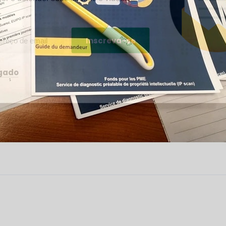
.
igado