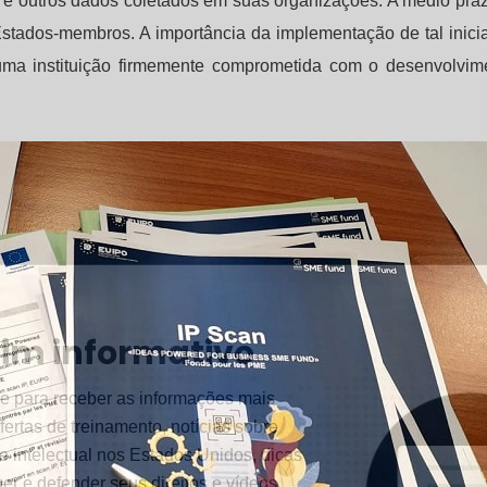
os e outros dados coletados em suas organizações. A médio praz
Estados-membros. A importância da implementação de tal inicia
ma instituição firmemente comprometida com o desenvolvim
tim informativo
e para receber as informações mais
fertas de treinamento, notícias sobre
e intelectual nos Estados Unidos, dicas
er e defender seus direitos e vídeos