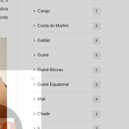
o, o
tiva
Congo
7
ento
Costa do Marfim
2
Gabão
8
Guiné
3
Guiné-Bissau
1
Guiné Equatorial
2
Mali
4
Chade
1
Ir
3