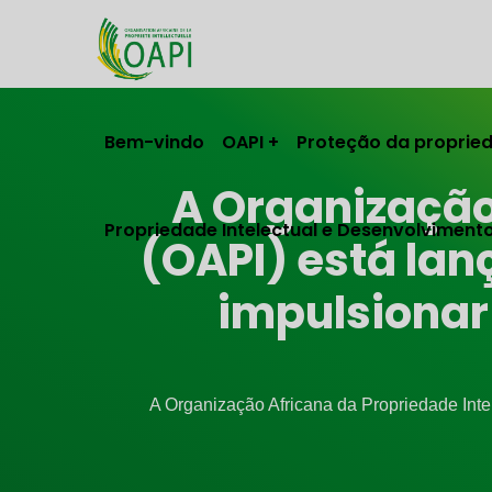
Bem-vindo
OAPI
Proteção da propried
A Organização
Propriedade Intelectual e Desenvolviment
(OAPI) está la
impulsionar
A Organização Africana da Propriedade Int