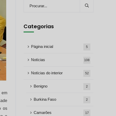
Categorias
Página inicial
5
Notícias
108
Notícias do interior
52
Benigno
2
l em
Burkina Faso
2
dade
o os
Camarões
17