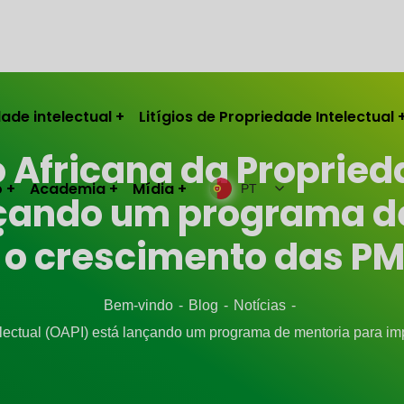
ade intelectual
Litígios de Propriedade Intelectual
 Africana da Proprieda
o
Academia
Mídia
PT
nçando um programa d
 o crescimento das PM
Bem-vindo
Blog
Notícias
electual (OAPI) está lançando um programa de mentoria para im