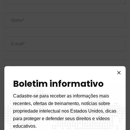
Boletim informativo
Salve meu nome, e-mail e site neste navegador para a
próxima vez que eu comentar.
Cadastre-se para receber as informações mais
recentes, ofertas de treinamento, notícias sobre
propriedade intelectual nos Estados Unidos, dicas
para proteger e defender seus direitos e vídeos
educativos.