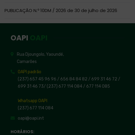
PUBLICAÇÃO N.º 10DM / 2026 de 30 de julho de 2026
OAPI
OAPI
Rua Djoungolo, Yaoundé,
Camarões
OAPI padrão
(237) 657 45 96 96 /
656 84 84 82
/ 699 31 46 72
/
699 31 46 73
/
(237) 677 114 084 /
677 114 085
Whatsapp OAPI
(237) 677 114 084
oapi@oapi.int
HORÁRIOS: