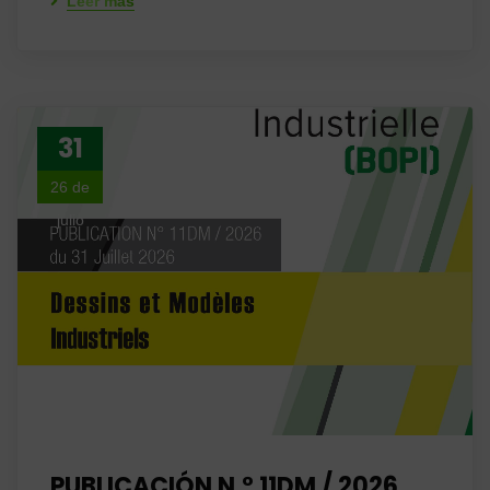
Leer más
31
26 de
julio
PUBLICACIÓN N.° 11DM / 2026