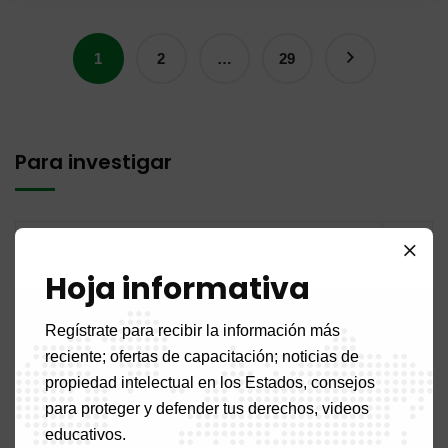
1
2
…
29
Para investigar
Hoja informativa
Artículos recientes
Regístrate para recibir la información más
reciente; ofertas de capacitación; noticias de
propiedad intelectual en los Estados, consejos
PUBLICACIÓN N.° 14MQ / 2026 del 31 de julio de 2026
para proteger y defender tus derechos, videos
educativos.