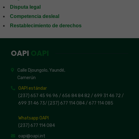
Disputa legal
Competencia desleal
Restablecimiento de derechos
OAPI
OAPI
Calle Djoungolo, Yaundé,
Camerún
OAPI estándar
(237) 657 45 96 96 /
656 84 84 82
/ 699 31 46 72
/
699 31 46 73
/
(237) 677 114 084 /
677 114 085
Whatsapp OAPI
(237) 677 114 084
oapi@oapi.int