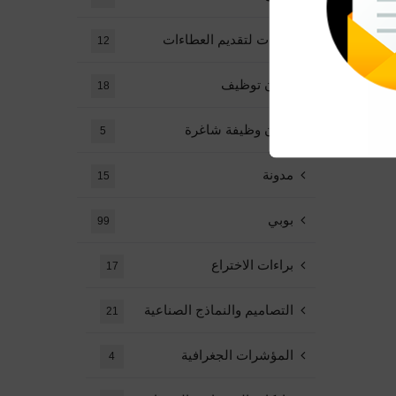
دعوات لتقديم العطاءات
12
إعلان توظيف
18
إعلان وظيفة شاغرة
5
مدونة
15
بوبي
99
براءات الاختراع
17
التصاميم والنماذج الصناعية
21
المؤشرات الجغرافية
4