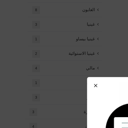
الغابون
8
غينيا
3
غينيا بيساو
1
غينيا الاستوائية
2
مالي
4
تشاد
1
توغو
3
مذكرة
3
إعلان
4