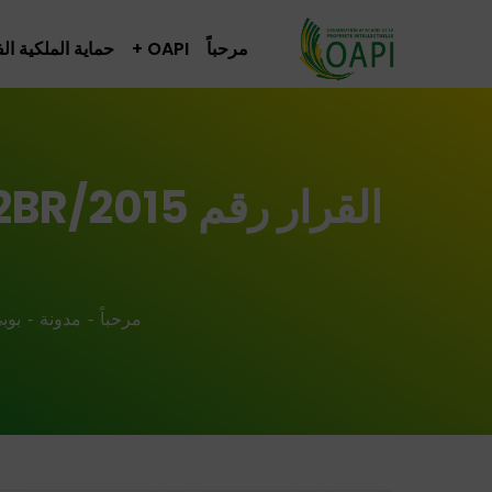
مرحباً
OAPI
حماية الملكية ال
مرحباً
مدونة
بوب