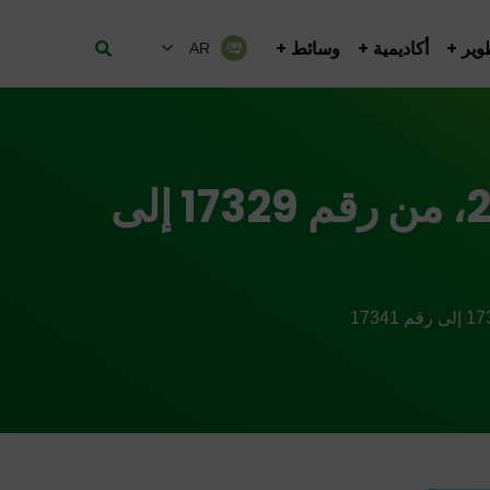
وير
أكاديمية
وسائط
AR
القرار رقم 12BR/2015 الصادر بتاريخ 25 مايو 2016، من رقم 17329 إلى