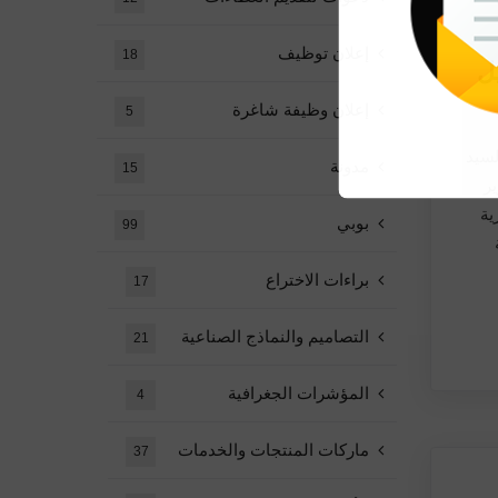
إعلان توظيف
18
يل
إعلان وظيفة شاغرة
5
 - برئاسة السيد
مدونة
15
ر
ية
بوبي
99
براءات الاختراع
17
التصاميم والنماذج الصناعية
21
المؤشرات الجغرافية
4
ماركات المنتجات والخدمات
37