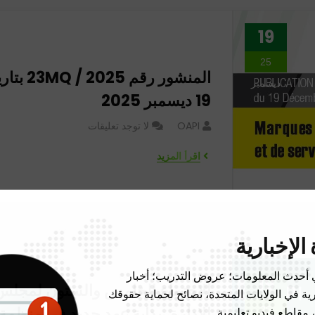
19
25
المنشور رقم MQ / 2025
ديسمبر
19 ديسمبر 2025
OAPI
لا توجد تعليقات
اقرأ المزيد
الإخبارية
 أحدث المعلومات؛ عروض التدريب؛ أخبار
19
الاجتماع الخامس والستون لمجلس
رية في الولايات المتحدة، نصائح لحماية حقوقك
الإدارة، بداية عهد جديد في منظمة
25
 مقاطع فيديو تعليمية.