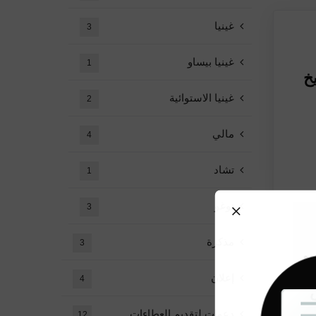
غينيا
3
غينيا بيساو
1
23 بتاريخ
غينيا الاستوائية
2
مالي
4
تشاد
1
توغو
3
مذكرة
3
إعلان
4
دعوات لتقديم العطاءات
12