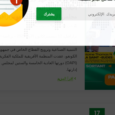
ديسمبر
OAPI: ساحل العاج تتولى رئاسة
مجلس الإدارة خلفاً للكونغو برازاف
هيردجيف
لا توجد تعليقات
برازافيل، 12 ديسمبر/كانون الأول 2025
أنطوان توماس نيسيفور فيلا دي سانت أوديس، وزي
التنمية الصناعية وترويج القطاع الخاص في جمهور
الكونغو، عقدت المنظمة الأفريقية للملكية الفكرية
(OAPI) دورتها العادية الخامسة والستين لمجلس
إدارتها.
اقرأ المزيد
17