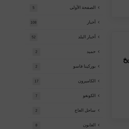
الصفحة الأولى
5
أخبار
108
أخبار البلد
52
حميد
2
NC / بتاريخ
بوركينا فاسو
2
الكاميرون
17
الكونغو
7
ساحل العاج
2
الغابون
8