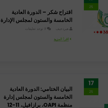
25
اقتراح شكر – الدورة العادية
ديسمبر
الخامسة والستون لمجلس الإدارة
هيردجيف
لا توجد تعليقات
اقرأ المزيد
17
البيان الختامي: الدورة العادية
25
الخامسة والستون لمجلس إدارة
ديسمبر
منظمة OAPI، برازافيل، 11-12