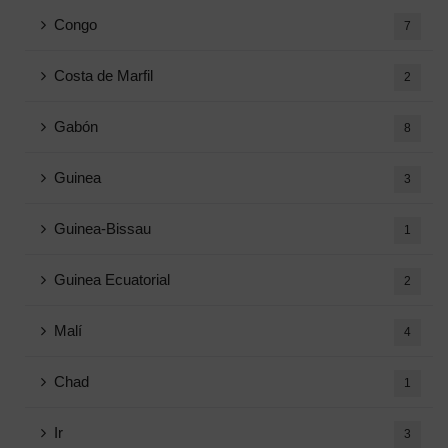
Congo
7
Costa de Marfil
2
Gabón
8
Guinea
3
Guinea-Bissau
1
Guinea Ecuatorial
2
Malí
4
Chad
1
Ir
3