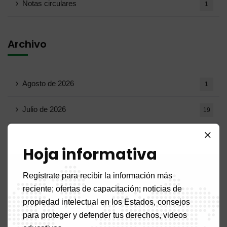
Notas circulares
1
Archivo
Agosto de 2026
1
Julio de 2026
19
Junio ​​de 2026
10
Hoja informativa
Mayo de 2026
16
Regístrate para recibir la información más
Abril de 2026
15
reciente; ofertas de capacitación; noticias de
propiedad intelectual en los Estados, consejos
Marzo de 2026
14
para proteger y defender tus derechos, videos