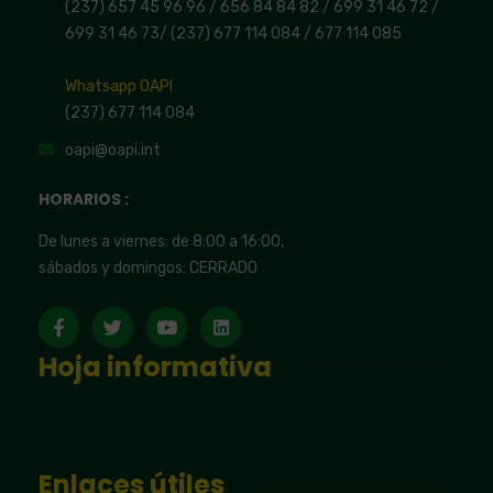
(237) 657 45 96 96 /
656 84 84 82
/ 699 31 46 72
/
699 31 46 73
/
(237) 677 114 084 /
677 114 085
Whatsapp OAPI
(237) 677 114 084
oapi@oapi.int
HORARIOS :
De lunes a viernes: de 8:00 a 16:00,
sábados y domingos: CERRADO
Hoja informativa
Enlaces útiles