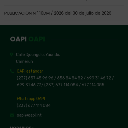
PUBLICACIÓN N.º 10DM / 2026 del 30 de julio de 2026
OAPI
OAPI
Calle Djoungolo, Yaundé,
Camerún
OAPI estándar
(237) 657 45 96 96 /
656 84 84 82
/ 699 31 46 72
/
699 31 46 73
/
(237) 677 114 084 /
677 114 085
Whatsapp OAPI
(237) 677 114 084
oapi@oapi.int