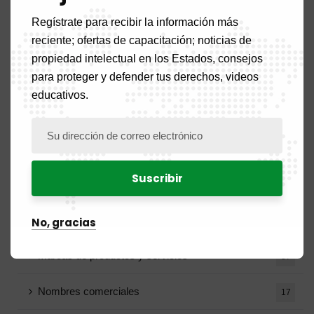
Aviso de contratación
18
Regístrate para recibir la información más
reciente; ofertas de capacitación; noticias de
Aviso de vacante
5
propiedad intelectual en los Estados, consejos
Blog
para proteger y defender tus derechos, videos
15
educativos.
BOPI
99
Patentes
17
Diseños y modelos industriales
21
Indicaciones geográficas
No, gracias
4
Marcas de productos y servicios
37
Nombres comerciales
17