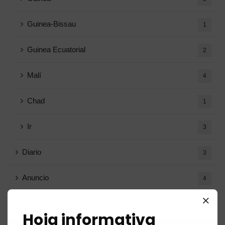
Guinea-Bissau
1
Guinea Ecuatorial
2
Malí
4
Chad
1
Ir
3
Diario
3
Anuncio
4
convocatorias de licitaciones
12
Hoja informativa