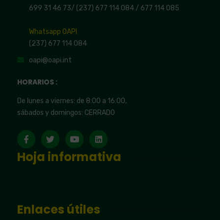
699 31 46 73
/
(237) 677 114 084 /
677 114 085
Whatsapp OAPI
(237) 677 114 084
oapi@oapi.int
HORARIOS :
De lunes a viernes: de 8:00 a 16:00,
sábados y domingos: CERRADO
Hoja informativa
Enlaces útiles