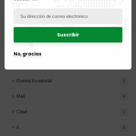
Congo
7
Costa de Marfil
2
Gabón
8
Guinea
3
No, gracias
Guinea-Bissau
1
Guinea Ecuatorial
2
Malí
4
Chad
1
Ir
3