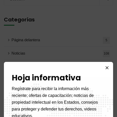
Categorías
Página delantera
5
Noticias
108
Noticias del país
52
Hoja informativa
Benigno
2
Regístrate para recibir la información más
Burkina Faso
2
reciente; ofertas de capacitación; noticias de
propiedad intelectual en los Estados, consejos
Camerún
17
para proteger y defender tus derechos, videos
educativos.