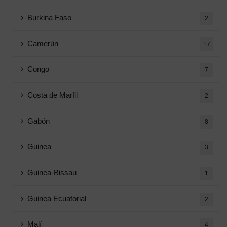
Burkina Faso
2
Camerún
17
Congo
7
Costa de Marfil
2
Gabón
8
Guinea
3
Guinea-Bissau
1
Guinea Ecuatorial
2
Malí
4