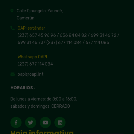
Calle Djoungolo, Yaundé,
Camerún
OAPI estándar
(237) 657 45 96 96 /
656 84 84 82
/ 699 31 46 72
/
699 31 46 73
/
(237) 677 114 084 /
677 114 085
Whatsapp OAPI
(237) 677 114 084
oapi@oapi.int
HORARIOS :
De lunes a viernes: de 8:00 a 16:00,
sábados y domingos: CERRADO
Hoja informativa