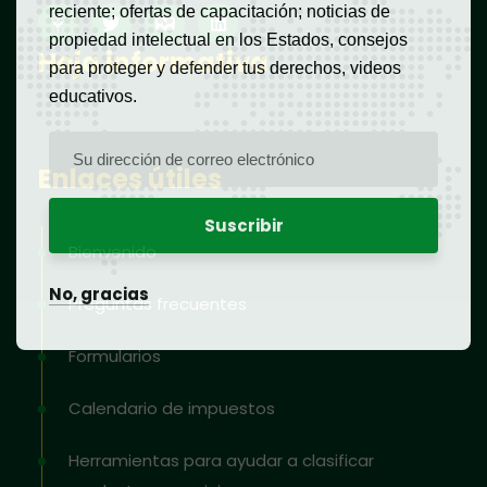
reciente; ofertas de capacitación; noticias de
propiedad intelectual en los Estados, consejos
Hoja informativa
para proteger y defender tus derechos, videos
educativos.
Enlaces útiles
Bienvenido
No, gracias
Preguntas frecuentes
Formularios
Calendario de impuestos
Herramientas para ayudar a clasificar