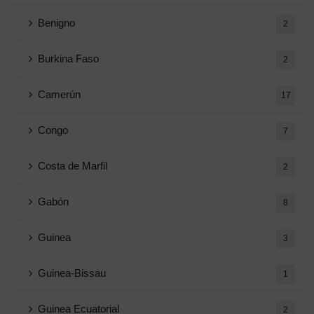
Benigno
2
Burkina Faso
2
Camerún
17
Congo
7
Costa de Marfil
2
Gabón
8
Guinea
3
Guinea-Bissau
1
Guinea Ecuatorial
2