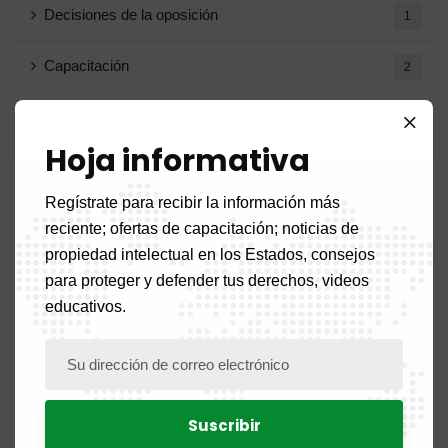
Decisiones de la oposición
1
Capacitación
2
Marcas registradas eliminadas
1
Hoja informativa
Notas circulares
1
Regístrate para recibir la información más
reciente; ofertas de capacitación; noticias de
Archivo
propiedad intelectual en los Estados, consejos
para proteger y defender tus derechos, videos
educativos.
Agosto de 2026
1
Julio de 2026
19
Junio ​​de 2026
10