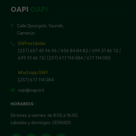
OAPI
OAPI
Calle Djoungolo, Yaundé,
Camerún
OAPI estándar
(237) 657 45 96 96 /
656 84 84 82
/ 699 31 46 72
/
699 31 46 73
/
(237) 677 114 084 /
677 114 085
Whatsapp OAPI
(237) 677 114 084
oapi@oapi.int
HORARIOS :
De lunes a viernes: de 8:00 a 16:00,
sábados y domingos: CERRADO