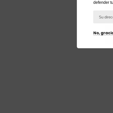
defender t
No, graci