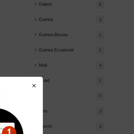
Gabón
8
Guinea
3
Guinea-Bissau
1
Guinea Ecuatorial
2
Malí
4
Chad
1
Ir
3
Diario
3
Anuncio
4