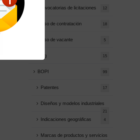
convocatorias de licitaciones
12
Aviso de contratación
18
Aviso de vacante
5
Blog
15
BOPI
99
Patentes
17
Diseños y modelos industriales
21
Indicaciones geográficas
4
Marcas de productos y servicios