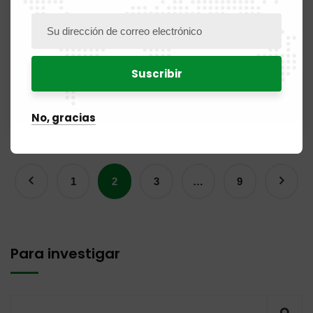
para una visita oficial a Costa de Marfil, marcada en
particular por su participación en la segunda
Conferencia de Jefes de Oficinas Nacionales de
Propiedad Intelectual…
Leer más
No, gracias
1
2
3
…
9
Para investigar