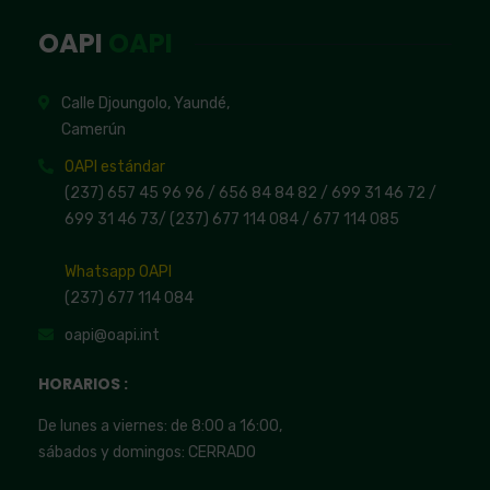
OAPI
OAPI
Calle Djoungolo, Yaundé,
Camerún
OAPI estándar
(237) 657 45 96 96 /
656 84 84 82
/ 699 31 46 72
/
699 31 46 73
/
(237) 677 114 084 /
677 114 085
Whatsapp OAPI
(237) 677 114 084
oapi@oapi.int
HORARIOS :
De lunes a viernes: de 8:00 a 16:00,
sábados y domingos: CERRADO