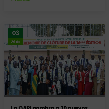
Leer más
03
26 de
julio
La OAPI nombra a 39 nuevos