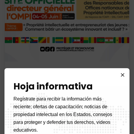
junio
El director general de la OMPI,
Hoja informativa
Daren Tang, llega a Abiyán
para la cumbre HIPOC 2026
Regístrate para recibir la información más
Rebaño
Sin comentarios
reciente; ofertas de capacitación; noticias de
propiedad intelectual en los Estados, consejos
Abiyán, 3 de junio de 2026 – El Director General de la
para proteger y defender tus derechos, videos
Organización Mundial de la Propiedad Intelectual
educativos.
(OMPI), Sr. Daren Tang, llegó a Abiyán el miércoles