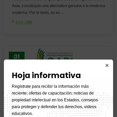
Asia, constituyen una alternativa genuina a la medicina
moderna. Por lo tanto, no es…
Leer más
01
26 de
Hoja informativa
julio
Regístrate para recibir la información más
reciente; ofertas de capacitación; noticias de
propiedad intelectual en los Estados, consejos
para proteger y defender tus derechos, videos
educativos.