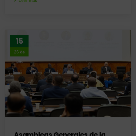
Leer más
15
26 de
julio
Asambleas Generales de la