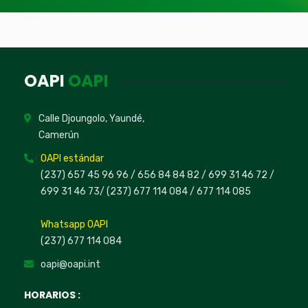
OAPI
OAPI
Calle Djoungolo, Yaundé,
Camerún
OAPI estándar
(237) 657 45 96 96 /
656 84 84 82
/ 699 31 46 72
/
699 31 46 73
/
(237) 677 114 084 /
677 114 085
Whatsapp OAPI
(237) 677 114 084
oapi@oapi.int
HORARIOS :