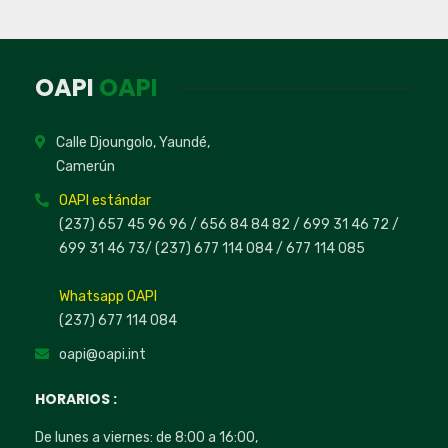
OAPI
OAPI
Calle Djoungolo, Yaundé,
Camerún
OAPI estándar
(237) 657 45 96 96 /
656 84 84 82
/ 699 31 46 72
/
699 31 46 73
/
(237) 677 114 084 /
677 114 085
Whatsapp OAPI
(237) 677 114 084
oapi@oapi.int
HORARIOS :
De lunes a viernes: de 8:00 a 16:00,