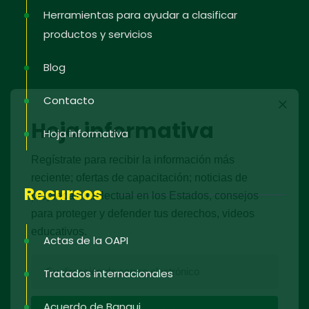
Herramientas para ayudar a clasificar
productos y servicios
Blog
Contacto
Hoja informativa
Hoja informativa
Regístrate para recibir la información más
reciente; ofertas de capacitación; noticias de
Recursos
propiedad intelectual en los Estados, consejos
para proteger y defender tus derechos, videos
educativos.
Actas de la OAPI
Tratados internacionales
Acuerdo de Bangui