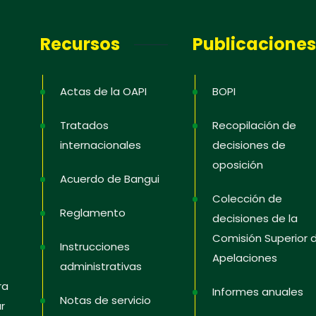
 informativa
Recursos
Publicaciones
para recibir la información más reciente;
capacitación; noticias de propiedad
Actas de la OAPI
BOPI
 en los Estados, consejos para proteger y
Tratados
Recopilación de
us derechos, videos educativos.
internacionales
decisiones de
oposición
Acuerdo de Bangui
Colección de
as
Reglamento
decisiones de la
Comisión Superior 
Instrucciones
Apelaciones
administrativas
ra
Informes anuales
Notas de servicio
r