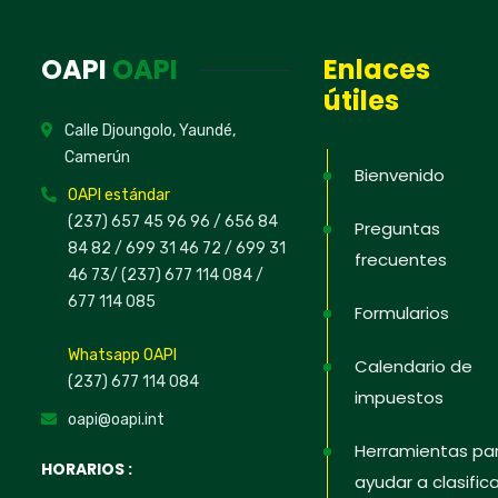
Hoja
OAPI
OAPI
Enlaces
útiles
Regístrate 
Calle Djoungolo, Yaundé,
ofertas de 
Camerún
intelectual
Bienvenido
OAPI estándar
defender t
(237) 657 45 96 96 /
656 84
Preguntas
84 82
/ 699 31 46 72
/ 699 31
frecuentes
46 73
/
(237) 677 114 084 /
677 114 085
Formularios
No, graci
Whatsapp OAPI
Calendario de
(237) 677 114 084
impuestos
oapi@oapi.int
Herramientas pa
HORARIOS :
ayudar a clasifica